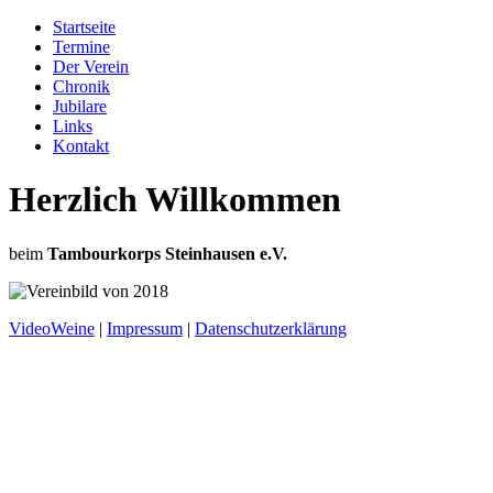
Startseite
Termine
Der Verein
Chronik
Jubilare
Links
Kontakt
Herzlich Willkommen
beim
Tambourkorps Steinhausen e.V.
VideoWeine
|
Impressum
|
Datenschutzerklärung